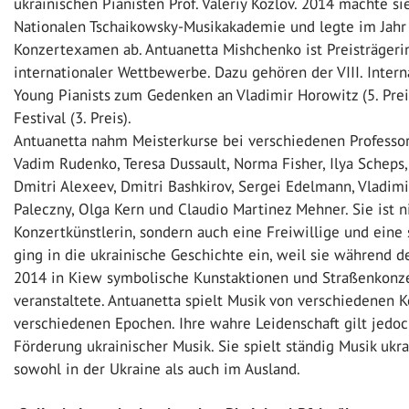
ukrainischen Pianisten Prof. Valeriy Kozlov. 2014 machte si
Nationalen Tschaikowsky-Musikakademie und legte im Jahr 
Konzertexamen ab. Antuanetta Mishchenko ist Preisträgeri
internationaler Wettbewerbe. Dazu gehören der VІІІ. Intern
Young Pianists zum Gedenken an Vladimir Horowitz (5. Preis
Festival (3. Preis).
Antuanetta nahm Meisterkurse bei verschiedenen Professo
Vadim Rudenko, Teresa Dussault, Norma Fisher, Ilya Scheps
Dmitri Alexeev, Dmitri Bashkirov, Sergei Edelmann, Vladimi
Paleczny, Olga Kern und Claudio Martinez Mehner. Sie ist n
Konzertkünstlerin, sondern auch eine Freiwillige und eine s
ging in die ukrainische Geschichte ein, weil sie während d
2014 in Kiew symbolische Kunstaktionen und Straßenkonze
veranstaltete. Antuanetta spielt Musik von verschiedenen 
verschiedenen Epochen. Ihre wahre Leidenschaft gilt jedo
Förderung ukrainischer Musik. Sie spielt ständig Musik uk
sowohl in der Ukraine als auch im Ausland.