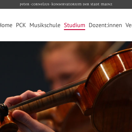
Home
PCK
Musikschule
Studium
Dozent:innen
Ve
Über uns
Übersicht
Übersicht
Videos
Unterrichtsangebot
Studiengänge
Fördergesellschaft
Kooperationen
Studienfächer
Hans-Gál- Junior-Akademie
Unterrichtsorte
Termine
Elternbeirat
Anmeldung
Bewerbung
Die PCK-App
Freie Plätze
Download
Bibliothek
Ferientermine
Kontakt und Öffnungszeiten
Jugendförderwettbewerb
Jugend musiziert 2025
FAQ (Häufig gestellte Fragen)
Kontakt Musikschule