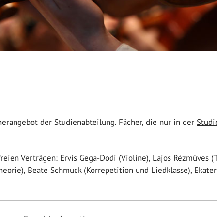
herangebot der Studienabteilung. Fächer, die nur in der
Studi
 freien Verträgen: Ervis Gega-Dodi (Violine), Lajos Rézmüves 
theorie), Beate Schmuck (Korrepetition und Liedklasse), Ekate