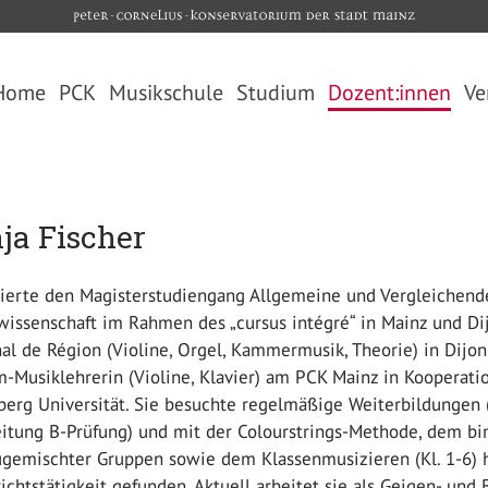
Home
PCK
Musikschule
Studium
Dozent:innen
Ve
Über uns
Übersicht
Übersicht
Videos
Unterrichtsangebot
Studiengänge
Fördergesellschaft
Kooperationen
Studienfächer
ja Fischer
Hans-Gál- Junior-Akademie
Unterrichtsorte
Termine
Elternbeirat
Anmeldung
Bewerbung
vierte den Magisterstudiengang Allgemeine und Vergleichende
Die PCK-App
Freie Plätze
Download
issenschaft im Rahmen des „cursus intégré“ in Mainz und Di
Bibliothek
Ferientermine
Kontakt und Öffnungszeiten
al de Région (Violine, Orgel, Kammermusik, Theorie) in Dijo
Jugendförderwettbewerb
-Musiklehrerin (Violine, Klavier) am PCK Mainz in Kooperat
Jugend musiziert 2025
erg Universität. Sie besuchte regelmäßige Weiterbildungen (
FAQ (Häufig gestellte Fragen)
itung B-Prüfung) und mit der Colourstrings-Methode, dem bin
ugemischter Gruppen sowie dem Klassenmusizieren (Kl. 1-6) h
Kontakt Musikschule
ichtstätigkeit gefunden. Aktuell arbeitet sie als Geigen- und