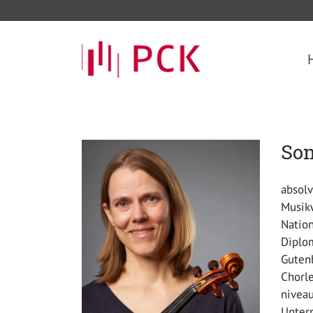
Son
absol
Musikw
Nation
Diplom
Gutenb
Chorle
nivea
Unterr