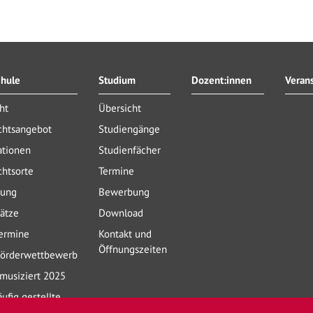
chule
Studium
Dozent:innen
Veran
ht
Übersicht
chtsangebot
Studiengänge
ationen
Studienfächer
chtsorte
Termine
ung
Bewerbung
lätze
Download
ermine
Kontakt und
Öffnungszeiten
förderwettbewerb
musiziert 2025
ufig gestellte