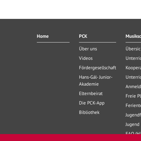
Home
PCK
Musiks
Über uns
Übersic
Videos
Unterri
Fördergesellschaft
Kooper
Hans-Gál- Junior-
Unterri
Akademie
Anmeld
Elternbeirat
Freie P
Die PCK-App
Ferient
Bibliothek
Jugend
Jugend 
FAQ (Hä
Fragen)