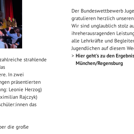
Der Bundeswettbewerb Jugen
gratulieren herzlich unsere
Wir sind unglaublich stolz a
ihreherausragenden Leistung
alle Lehrkräfte und Begleite
Jugendlichen auf diesem We
Hier geht's zu den Ergebni
zahlreiche strahlende
München/Regensburg
das
re. In zwei
ngen präsentierten
ung: Leonie Herzog)
imilian Rajczyk)
chüler:innen das
ber die große