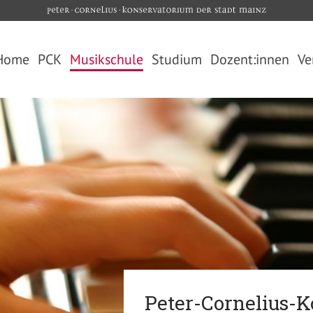
Home
PCK
Musikschule
Studium
Dozent:innen
Ve
Über uns
Übersicht
Übersicht
Videos
Unterrichtsangebot
Studiengänge
Fördergesellschaft
Kooperationen
Studienfächer
Hans-Gál- Junior-Akademie
Unterrichtsorte
Termine
Elternbeirat
Anmeldung
Bewerbung
Die PCK-App
Freie Plätze
Download
Bibliothek
Ferientermine
Kontakt und Öffnungszeiten
Jugendförderwettbewerb
Jugend musiziert 2025
FAQ (Häufig gestellte Fragen)
Kontakt Musikschule
Peter-Cornelius-